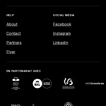
HELP
SOCIAL MEDIA
About
Facebook
Contact
Instagram
ENGLISH
FRANÇAIS
NEDERLANDS
Partners
LinkedIn
EXPLORE
Flyer
AGENDA
EN PARTENARIAT AVEC
MAP
HELP
SOCIAL MEDIA