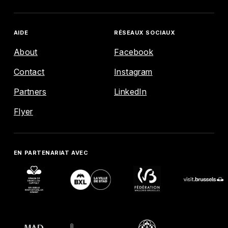
AIDE
RÉSEAUX SOCIAUX
About
Facebook
Contact
Instagram
ENGLISH
FRANÇAIS
NEDERLANDS
Partners
LinkedIn
EXPLORE
Flyer
AGENDA
EN PARTENARIAT AVEC
MAP
AIDE
RÉSEAUX