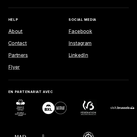
HELP
SOCIAL MEDIA
About
Facebook
Contact
Instagram
ENGLISH
FRANÇAIS
NEDERLANDS
Partners
LinkedIn
EXPLORE
Flyer
AGENDA
EN PARTENARIAT AVEC
MAP
HELP
SOCIAL MEDIA