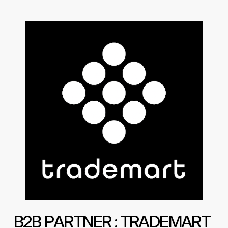
B
2
B
P
A
R
T
N
E
R
:
T
R
A
D
E
M
A
R
T