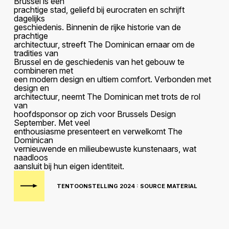
B
r
u
s
s
e
l
i
s
e
e
n
p
r
a
c
h
t
i
g
e
s
t
a
d
,
g
e
l
i
e
f
d
b
i
j
e
u
r
o
c
r
a
t
e
n
e
n
s
c
h
r
i
j
f
t
d
a
g
e
l
i
j
k
s
g
e
s
c
h
i
e
d
e
n
i
s
.
B
i
n
n
e
n
i
n
d
e
r
i
j
k
e
h
i
s
t
o
r
i
e
v
a
n
d
e
p
r
a
c
h
t
i
g
e
a
r
c
h
i
t
e
c
t
u
u
r
,
s
t
r
e
e
f
t
T
h
e
D
o
m
i
n
i
c
a
n
e
r
n
a
a
r
o
m
d
e
t
r
a
d
i
t
i
e
s
v
a
n
B
r
u
s
s
e
l
e
n
d
e
g
e
s
c
h
i
e
d
e
n
i
s
v
a
n
h
e
t
g
e
b
o
u
w
t
e
c
o
m
b
i
n
e
r
e
n
m
e
t
e
e
n
m
o
d
e
r
n
d
e
s
i
g
n
e
n
u
l
t
i
e
m
c
o
m
f
o
r
t
.
V
e
r
b
o
n
d
e
n
m
e
t
d
e
s
i
g
n
e
n
a
r
c
h
i
t
e
c
t
u
u
r
,
n
e
e
m
t
T
h
e
D
o
m
i
n
i
c
a
n
m
e
t
t
r
o
t
s
d
e
r
o
l
v
a
n
h
o
o
f
d
s
p
o
n
s
o
r
o
p
z
i
c
h
v
o
o
r
B
r
u
s
s
e
l
s
D
e
s
i
g
n
S
e
p
t
e
m
b
e
r
.
M
e
t
v
e
e
l
e
n
t
h
o
u
s
i
a
s
m
e
p
r
e
s
e
n
t
e
e
r
t
e
n
v
e
r
w
e
l
k
o
m
t
T
h
e
D
o
m
i
n
i
c
a
n
v
e
r
n
i
e
u
w
e
n
d
e
e
n
m
i
l
i
e
u
b
e
w
u
s
t
e
k
u
n
s
t
e
n
a
a
r
s
,
w
a
t
n
a
a
d
l
o
o
s
a
a
n
s
l
u
i
t
b
i
j
h
u
n
e
i
g
e
n
i
d
e
n
t
i
t
e
i
t
.
TENTOONSTELLING 2024 : SOURCE MATERIAL