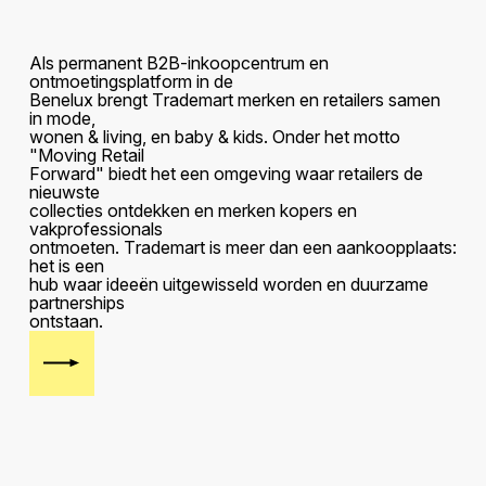
A
l
s
p
e
r
m
a
n
e
n
t
B
2
B
-
i
n
k
o
o
p
c
e
n
t
r
u
m
e
n
o
n
t
m
o
e
t
i
n
g
s
p
l
a
t
f
o
r
m
i
n
d
e
B
e
n
e
l
u
x
b
r
e
n
g
t
T
r
a
d
e
m
a
r
t
m
e
r
k
e
n
e
n
r
e
t
a
i
l
e
r
s
s
a
m
e
n
i
n
m
o
d
e
,
w
o
n
e
n
&
l
i
v
i
n
g
,
e
n
b
a
b
y
&
k
i
d
s
.
O
n
d
e
r
h
e
t
m
o
t
t
o
"
M
o
v
i
n
g
R
e
t
a
i
l
F
o
r
w
a
r
d
"
b
i
e
d
t
h
e
t
e
e
n
o
m
g
e
v
i
n
g
w
a
a
r
r
e
t
a
i
l
e
r
s
d
e
n
i
e
u
w
s
t
e
c
o
l
l
e
c
t
i
e
s
o
n
t
d
e
k
k
e
n
e
n
m
e
r
k
e
n
k
o
p
e
r
s
e
n
v
a
k
p
r
o
f
e
s
s
i
o
n
a
l
s
o
n
t
m
o
e
t
e
n
.
T
r
a
d
e
m
a
r
t
i
s
m
e
e
r
d
a
n
e
e
n
a
a
n
k
o
o
p
p
l
a
a
t
s
:
h
e
t
i
s
e
e
n
h
u
b
w
a
a
r
i
d
e
e
ë
n
u
i
t
g
e
w
i
s
s
e
l
d
w
o
r
d
e
n
e
n
d
u
u
r
z
a
m
e
p
a
r
t
n
e
r
s
h
i
p
s
o
n
t
s
t
a
a
n
.