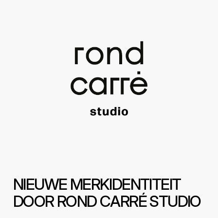
N
I
E
U
W
E
M
E
R
K
I
D
E
N
T
I
T
E
I
T
D
O
O
R
R
O
N
D
C
A
R
R
É
S
T
U
D
I
O