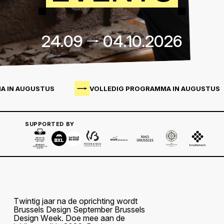
2
4
.
0
9
0
4
.
1
0
.
2
0
2
6
A IN AUGUSTUS
VOLLEDIG PROGRAMMA IN AUGUSTUS
SUPPORTED BY
T
w
i
n
t
i
g
j
a
a
r
n
a
d
e
o
p
r
i
c
h
t
i
n
g
w
o
r
d
t
B
r
u
s
s
e
l
s
D
e
s
i
g
n
S
e
p
t
e
m
b
e
r
B
r
u
s
s
e
l
s
D
e
s
i
g
n
W
e
e
k
.
D
o
e
m
e
e
a
a
n
d
e