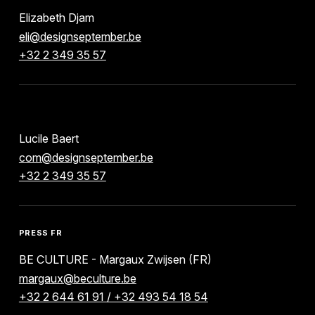
Elizabeth Djam
eli@designseptember.be
+32 2 349 35 57
Lucile Baert
com@designseptember.be
+32 2 349 35 57
PRESS FR
BE CULTURE - Margaux Zwijsen (FR)
margaux@beculture.be
+32 2 644 61 91 / +32 493 54 18 54