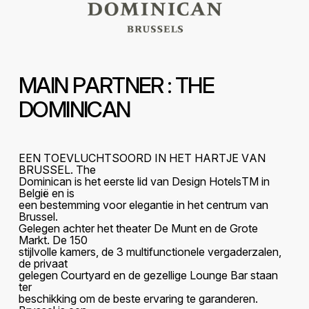
M
A
I
N
P
A
R
T
N
E
R
:
T
H
E
D
O
M
I
N
I
C
A
N
E
E
N
T
O
E
V
L
U
C
H
T
S
O
O
R
D
I
N
H
E
T
H
A
R
T
J
E
V
A
N
B
R
U
S
S
E
L
.
T
h
e
D
o
m
i
n
i
c
a
n
i
s
h
e
t
e
e
r
s
t
e
l
i
d
v
a
n
D
e
s
i
g
n
H
o
t
e
l
s
T
M
i
n
B
e
l
g
i
ë
e
n
i
s
e
e
n
b
e
s
t
e
m
m
i
n
g
v
o
o
r
e
l
e
g
a
n
t
i
e
i
n
h
e
t
c
e
n
t
r
u
m
v
a
n
B
r
u
s
s
e
l
.
G
e
l
e
g
e
n
a
c
h
t
e
r
h
e
t
t
h
e
a
t
e
r
D
e
M
u
n
t
e
n
d
e
G
r
o
t
e
M
a
r
k
t
.
D
e
1
5
0
s
t
i
j
l
v
o
l
l
e
k
a
m
e
r
s
,
d
e
3
m
u
l
t
i
f
u
n
c
t
i
o
n
e
l
e
v
e
r
g
a
d
e
r
z
a
l
e
n
,
d
e
p
r
i
v
a
a
t
g
e
l
e
g
e
n
C
o
u
r
t
y
a
r
d
e
n
d
e
g
e
z
e
l
l
i
g
e
L
o
u
n
g
e
B
a
r
s
t
a
a
n
t
e
r
b
e
s
c
h
i
k
k
i
n
g
o
m
d
e
b
e
s
t
e
e
r
v
a
r
i
n
g
t
e
g
a
r
a
n
d
e
r
e
n
.