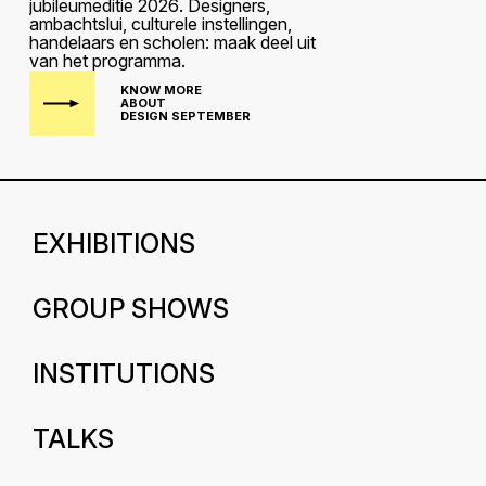
j
u
b
i
l
e
u
m
e
d
i
t
i
e
2
0
2
6
.
D
e
s
i
g
n
e
r
s
,
a
m
b
a
c
h
t
s
l
u
i
,
c
u
l
t
u
r
e
l
e
i
n
s
t
e
l
l
i
n
g
e
n
,
h
a
n
d
e
l
a
a
r
s
e
n
s
c
h
o
l
e
n
:
m
a
a
k
d
e
e
l
u
i
t
v
a
n
h
e
t
p
r
o
g
r
a
m
m
a
.
KNOW MORE
ABOUT
DESIGN SEPTEMBER
EXHIBITIONS
GROUP SHOWS
INSTITUTIONS
TALKS