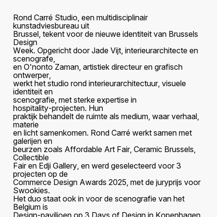
R
o
n
d
C
a
r
r
é
S
t
u
d
i
o
,
e
e
n
m
u
l
t
i
d
i
s
c
i
p
l
i
n
a
i
r
k
u
n
s
t
a
d
v
i
e
s
b
u
r
e
a
u
u
i
t
B
r
u
s
s
e
l
,
t
e
k
e
n
t
v
o
o
r
d
e
n
i
e
u
w
e
i
d
e
n
t
i
t
e
i
t
v
a
n
B
r
u
s
s
e
l
s
D
e
s
i
g
n
W
e
e
k
.
O
p
g
e
r
i
c
h
t
d
o
o
r
J
a
d
e
V
i
j
t
,
i
n
t
e
r
i
e
u
r
a
r
c
h
i
t
e
c
t
e
e
n
s
c
e
n
o
g
r
a
f
e
,
e
n
O
'
n
o
n
t
o
Z
a
m
a
n
,
a
r
t
i
s
t
i
e
k
d
i
r
e
c
t
e
u
r
e
n
g
r
a
f
i
s
c
h
o
n
t
w
e
r
p
e
r
,
w
e
r
k
t
h
e
t
s
t
u
d
i
o
r
o
n
d
i
n
t
e
r
i
e
u
r
a
r
c
h
i
t
e
c
t
u
u
r
,
v
i
s
u
e
l
e
i
d
e
n
t
i
t
e
i
t
e
n
s
c
e
n
o
g
r
a
f
i
e
,
m
e
t
s
t
e
r
k
e
e
x
p
e
r
t
i
s
e
i
n
h
o
s
p
i
t
a
l
i
t
y
-
p
r
o
j
e
c
t
e
n
.
H
u
n
p
r
a
k
t
i
j
k
b
e
h
a
n
d
e
l
t
d
e
r
u
i
m
t
e
a
l
s
m
e
d
i
u
m
,
w
a
a
r
v
e
r
h
a
a
l
,
m
a
t
e
r
i
e
e
n
l
i
c
h
t
s
a
m
e
n
k
o
m
e
n
.
R
o
n
d
C
a
r
r
é
w
e
r
k
t
s
a
m
e
n
m
e
t
g
a
l
e
r
i
j
e
n
e
n
b
e
u
r
z
e
n
z
o
a
l
s
A
f
f
o
r
d
a
b
l
e
A
r
t
F
a
i
r
,
C
e
r
a
m
i
c
B
r
u
s
s
e
l
s
,
C
o
l
l
e
c
t
i
b
l
e
F
a
i
r
e
n
E
d
j
i
G
a
l
l
e
r
y
,
e
n
w
e
r
d
g
e
s
e
l
e
c
t
e
e
r
d
v
o
o
r
3
p
r
o
j
e
c
t
e
n
o
p
d
e
C
o
m
m
e
r
c
e
D
e
s
i
g
n
A
w
a
r
d
s
2
0
2
5
,
m
e
t
d
e
j
u
r
y
p
r
i
j
s
v
o
o
r
S
w
o
o
k
i
e
s
.
H
e
t
d
u
o
s
t
a
a
t
o
o
k
i
n
v
o
o
r
d
e
s
c
e
n
o
g
r
a
f
i
e
v
a
n
h
e
t
B
e
l
g
i
u
m
i
s
D
e
s
i
g
n
-
p
a
v
i
l
j
o
e
n
o
p
3
D
a
y
s
o
f
D
e
s
i
g
n
i
n
K
o
p
e
n
h
a
g
e
n
,