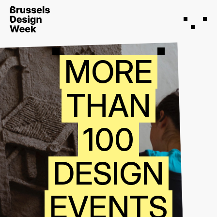
M
O
R
E
T
H
A
N
1
0
0
D
E
S
I
G
N
E
V
E
N
T
S