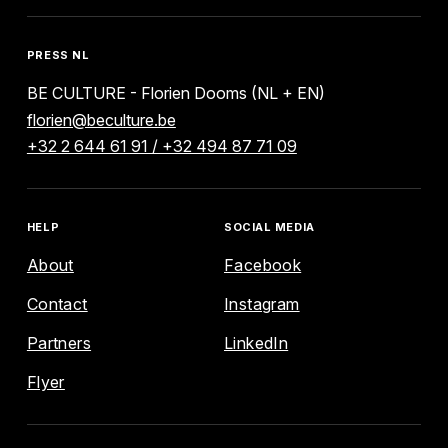
PRESS NL
BE CULTURE - Florien Dooms (NL + EN)
florien@beculture.be
+32 2 644 61 91 / +32 494 87 71 09
ENGLISH
FRANÇAIS
NEDERLANDS
HELP
SOCIAL MEDIA
About
Facebook
EXPLORE
Contact
Instagram
Partners
LinkedIn
AGENDA
Flyer
MAP