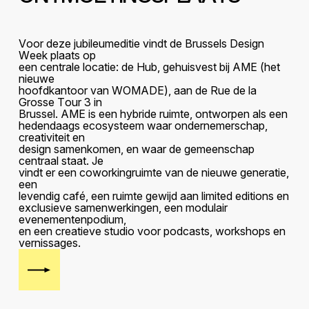
V
o
o
r
d
e
z
e
j
u
b
i
l
e
u
m
e
d
i
t
i
e
v
i
n
d
t
d
e
B
r
u
s
s
e
l
s
D
e
s
i
g
n
W
e
e
k
p
l
a
a
t
s
o
p
e
e
n
c
e
n
t
r
a
l
e
l
o
c
a
t
i
e
:
d
e
H
u
b
,
g
e
h
u
i
s
v
e
s
t
b
i
j
A
M
E
(
h
e
t
n
i
e
u
w
e
h
o
o
f
d
k
a
n
t
o
o
r
v
a
n
W
O
M
A
D
E
)
,
a
a
n
d
e
R
u
e
d
e
l
a
G
r
o
s
s
e
T
o
u
r
3
i
n
B
r
u
s
s
e
l
.
A
M
E
i
s
e
e
n
h
y
b
r
i
d
e
r
u
i
m
t
e
,
o
n
t
w
o
r
p
e
n
a
l
s
e
e
n
h
e
d
e
n
d
a
a
g
s
e
c
o
s
y
s
t
e
e
m
w
a
a
r
o
n
d
e
r
n
e
m
e
r
s
c
h
a
p
,
c
r
e
a
t
i
v
i
t
e
i
t
e
n
d
e
s
i
g
n
s
a
m
e
n
k
o
m
e
n
,
e
n
w
a
a
r
d
e
g
e
m
e
e
n
s
c
h
a
p
c
e
n
t
r
a
a
l
s
t
a
a
t
.
J
e
v
i
n
d
t
e
r
e
e
n
c
o
w
o
r
k
i
n
g
r
u
i
m
t
e
v
a
n
d
e
n
i
e
u
w
e
g
e
n
e
r
a
t
i
e
,
e
e
n
l
e
v
e
n
d
i
g
c
a
f
é
,
e
e
n
r
u
i
m
t
e
g
e
w
i
j
d
a
a
n
l
i
m
i
t
e
d
e
d
i
t
i
o
n
s
e
n
e
x
c
l
u
s
i
e
v
e
s
a
m
e
n
w
e
r
k
i
n
g
e
n
,
e
e
n
m
o
d
u
l
a
i
r
e
v
e
n
e
m
e
n
t
e
n
p
o
d
i
u
m
,
e
n
e
e
n
c
r
e
a
t
i
e
v
e
s
t
u
d
i
o
v
o
o
r
p
o
d
c
a
s
t
s
,
w
o
r
k
s
h
o
p
s
e
n
v
e
r
n
i
s
s
a
g
e
s
.