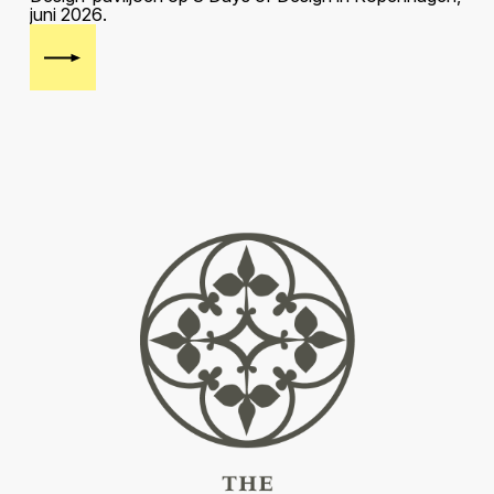
j
u
n
i
2
0
2
6
.