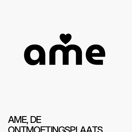
A
M
E
,
D
E
O
N
T
M
O
E
T
I
N
G
S
P
L
A
A
T
S