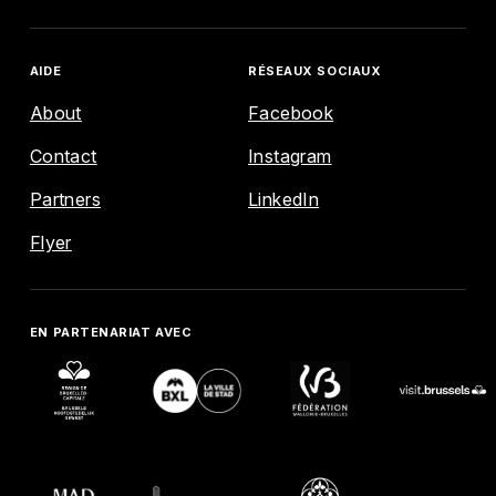
AIDE
RÉSEAUX SOCIAUX
About
Facebook
Contact
Instagram
ENGLISH
FRANÇAIS
NEDERLANDS
Partners
LinkedIn
EXPLORE
Flyer
AGENDA
EN PARTENARIAT AVEC
MAP
AIDE
RÉSEAUX