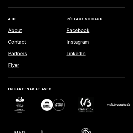
AIDE
RÉSEAUX SOCIAUX
About
Facebook
Contact
Instagram
ENGLISH
FRANÇAIS
NEDERLANDS
Partners
LinkedIn
EXPLORE
Flyer
AGENDA
EN PARTENARIAT AVEC
MAP
AIDE
RÉSEAUX