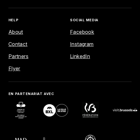
HELP
SOCIAL MEDIA
About
Facebook
Contact
Instagram
ENGLISH
FRANÇAIS
NEDERLANDS
Partners
LinkedIn
EXPLORE
Flyer
AGENDA
EN PARTENARIAT AVEC
MAP
HELP
SOCIAL MEDIA