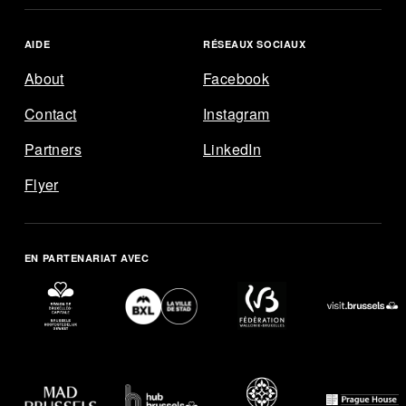
AIDE
RÉSEAUX SOCIAUX
About
Facebook
Contact
Instagram
ENGLISH
FRANÇAIS
NEDERLANDS
Partners
LinkedIn
Flyer
EXPLORE
AGENDA
EN PARTENARIAT AVEC
MAP
AIDE
RÉSEAUX SOCIAUX