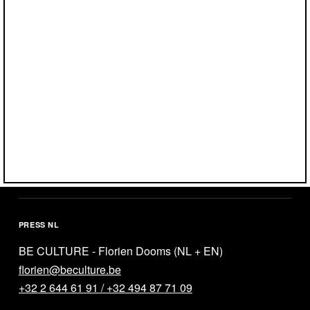
Éva Molnàr
program@designseptember.be
+32 2 349 35 57
PRESS FR
BE CULTURE - Laura Vanham (FR)
laura@beculture.be
+32 2 644 61 91 / +32 470 19 56 74
PRESS NL
BE CULTURE - Florien Dooms (NL + EN)
florien@beculture.be
+32 2 644 61 91 / +32 494 87 71 09