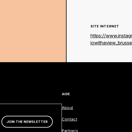
PROGRAMME COMPLE EN AOÛT
AGENDA
SITE INTERNET
https://www.insta
iowithaview_brusse
MAP
PROGRAMME COMPLE EN AOÛT
AIDE
About
Contact
JOIN THE NEWSLETTER
Partners