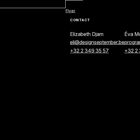
Flyer
CONTACT
PROGRAMME COMPLE EN AOÛT
Elizabeth Djam
Éva Mo
eli@designseptember.be
progr
+32 2 349 35 57
+32 2 