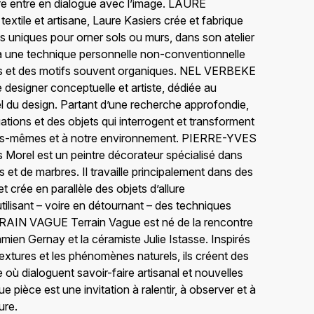
re entre en dialogue avec l’image. LAURE
xtile et artisane, Laure Kasiers crée et fabrique
es uniques pour orner sols ou murs, dans son atelier
à une technique personnelle non-conventionnelle
s et des motifs souvent organiques. NEL VERBEKE
 designer conceptuelle et artiste, dédiée au
l du design. Partant d’une recherche approfondie,
uations et des objets qui interrogent et transforment
ous-mêmes et à notre environnement. PIERRE-YVES
Morel est un peintre décorateur spécialisé dans
is et de marbres. Il travaille principalement dans des
t crée en parallèle des objets d’allure
ilisant – voire en détournant – des techniques
ERRAIN VAGUE Terrain Vague est né de la rencontre
mien Gernay et la céramiste Julie Istasse. Inspirés
textures et les phénomènes naturels, ils créent des
 où dialoguent savoir-faire artisanal et nouvelles
 pièce est une invitation à ralentir, à observer et à
ure.