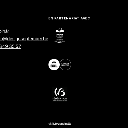
EN PARTENARIAT AVEC
lnàr
am@designseptember.be
349 35 57