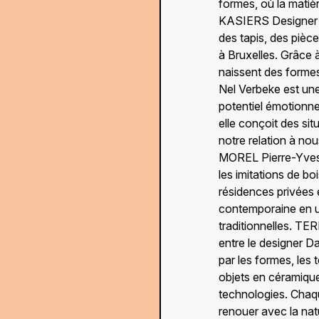
formes, où la matiè
KASIERS Designer te
des tapis, des pièc
à Bruxelles. Grâce 
naissent des forme
PROGRAMME COMPLE EN AOÛT
Nel Verbeke est une
potentiel émotionne
elle conçoit des sit
notre relation à n
MOREL Pierre-Yves 
les imitations de bo
résidences privées e
contemporaine en ut
traditionnelles. T
entre le designer Da
par les formes, les 
objets en céramique
EXPLORE
technologies. Chaque
renouer avec la nat