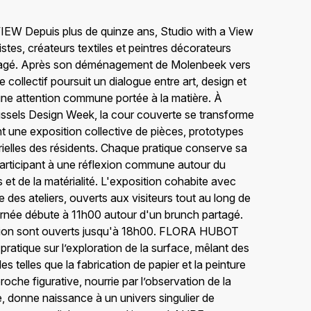
W Depuis plus de quinze ans, Studio with a View
tistes, créateurs textiles et peintres décorateurs
rtagé. Après son déménagement de Molenbeek vers
e collectif poursuit un dialogue entre art, design et
 une attention commune portée à la matière. À
ussels Design Week, la cour couverte se transforme
nt une exposition collective de pièces, prototypes
ielles des résidents. Chaque pratique conserve sa
 participant à une réflexion commune autour du
 et de la matérialité. L'exposition cohabite avec
ne des ateliers, ouverts aux visiteurs tout au long de
rnée débute à 11h00 autour d'un brunch partagé.
osition sont ouverts jusqu'à 18h00. FLORA HUBOT
ratique sur l’exploration de la surface, mêlant des
es telles que la fabrication de papier et la peinture
roche figurative, nourrie par l’observation de la
e, donne naissance à un univers singulier de