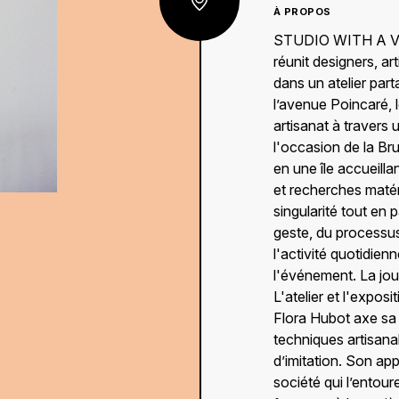
PROGRAMME COMPLE EN AOÛT
À PROPOS
STUDIO WITH A VIE
réunit designers, ar
dans un atelier pa
l’avenue Poincaré, l
artisanat à travers
l'occasion de la Br
en une île accueilla
et recherches matér
singularité tout en
geste, du processus
l'activité quotidien
PROGRAMME COMPLE EN AOÛT
l'événement. La jou
L'atelier et l'exp
Flora Hubot axe sa p
techniques artisanal
d’imitation. Son app
société qui l’entour