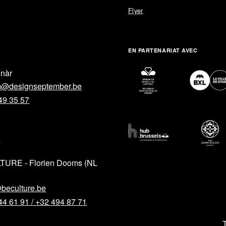
Flyer
EN PARTENARIAT AVEC
lnàr
m@designseptember.be
49 35 57
L
TURE - Florien Dooms (NL
AIDE
RÉSEAUX 
About
Facebook
@beculture.be
44 61 91 / +32 494 87 71
Contact
Instagram
Partners
LinkedIn