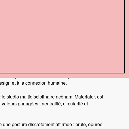
CY
til vivant pour la communauté créative.
lenbeek, à Bruxelles, ce projet transforme une
en une plateforme ouverte et indépendante dédiée
esign et à la connexion humaine.
 le studio multidisciplinaire ncbham, Materiatek est
valeurs partagées : neutralité, circularité et
e une posture discrètement affirmée : brute, épurée