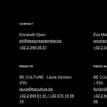
CONTACT
Elizabeth Djam
Éva Mo
eli@designseptember.be
progra
+32 2 349 35 57
+32 2 3
PRESS FR
PRESS N
BE CULTURE - Laura Vanham
BE CUL
(FR)
+ EN)
laura@beculture.be
florien
+32 2 644 61 91 / +32 470 19 56
+32 2 6
74
09