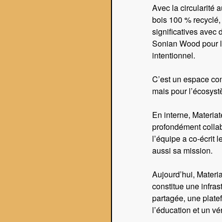
FLYER/MAP 2025
Avec la circularité 
bois 100 % recyclé, 
MAP
significatives avec
Sonian Wood pour le
intentionnel.
FLYER/MAP 2025
C’est un espace con
mais pour l’écosystè
En interne, Materia
profondément collabo
l’équipe a co-écrit 
aussi sa mission.
FLYER/MAP 2025
Aujourd’hui, Mater
constitue une infras
partagée, une platef
l’éducation et un vér