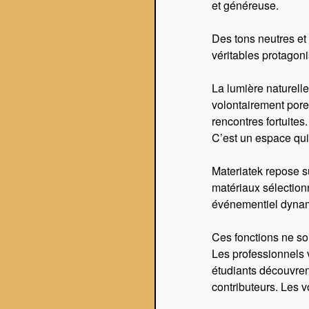
et généreuse.
Des tons neutres et 
véritables protagoni
FLYER/MAP 2025
La lumière naturelle
volontairement poreu
rencontres fortuites.
C’est un espace qui i
Materiatek repose su
FLYER/MAP 2025
EXPLORE
matériaux sélection
événementiel dyna
Ces fonctions ne son
Les professionnels v
AGENDA
étudiants découvren
contributeurs. Les v