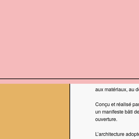
FLYER/MAP 2025
AGEN
À PROPOS
FLYER/MAP 2025
Materiatek est un ou
Situé au cœur de Mo
ancienne brasserie 
aux matériaux, au d
Conçu et réalisé par
FLYER/MAP 2025
un manifeste bâti de 
ouverture.
L’architecture adopt