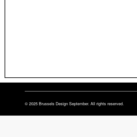
PRESS FR
PRESS N
BE CULTURE - Laura Vanham
BE CUL
(FR)
+ EN)
laura@beculture.be
florien
+32 2 644 61 91 / +32 470 19 56
+32 2 6
74
09
© 2025 Brussels Design September. All rights reserved.