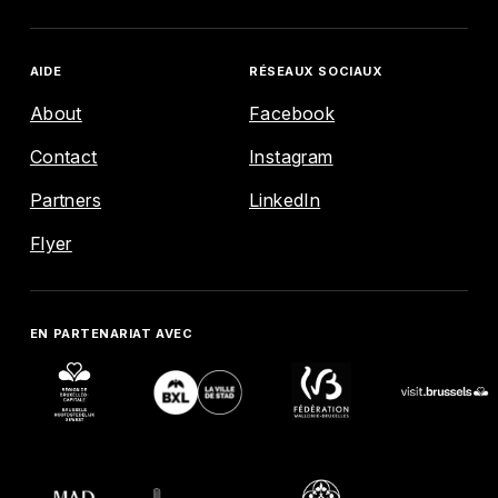
AIDE
RÉSEAUX SOCIAUX
About
Facebook
Contact
Instagram
ENGLISH
FRANÇAIS
NEDERLANDS
Partners
LinkedIn
EXPLORE
Flyer
AGENDA
EN PARTENARIAT AVEC
MAP
AIDE
RÉSEAUX