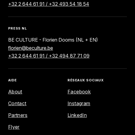
+32 2 644 61 91 / +32 493 54 18 54
PRESS NL
BE CULTURE - Florien Dooms (NL + EN)
florien@beculture.be
+32 2 644 61 91 / +32 494 87 71 09
ENGLISH
FRANÇAIS
NEDERLANDS
AIDE
RÉSEAUX SOCIAUX
EXPLORE
About
Facebook
Contact
Instagram
AGENDA
Partners
LinkedIn
Flyer