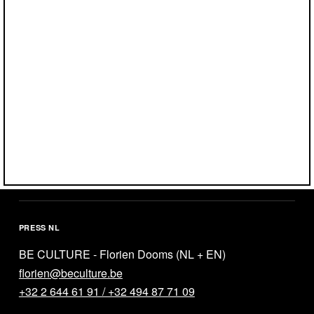
Éva Molnàr
program@designseptember.be
+32 2 349 35 57
PRESS FR
BE CULTURE - Laura Vanham (FR)
laura@beculture.be
+32 2 644 61 91 / +32 470 19 56 74
PRESS NL
BE CULTURE - Florien Dooms (NL + EN)
florien@beculture.be
+32 2 644 61 91 / +32 494 87 71 09