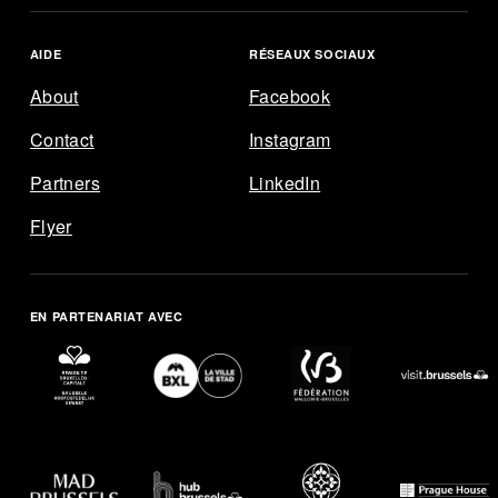
AIDE
RÉSEAUX SOCIAUX
About
Facebook
Contact
Instagram
ENGLISH
FRANÇAIS
NEDERLANDS
Partners
LinkedIn
Flyer
EXPLORE
AGENDA
EN PARTENARIAT AVEC
MAP
AIDE
RÉSEAUX SOCIAUX