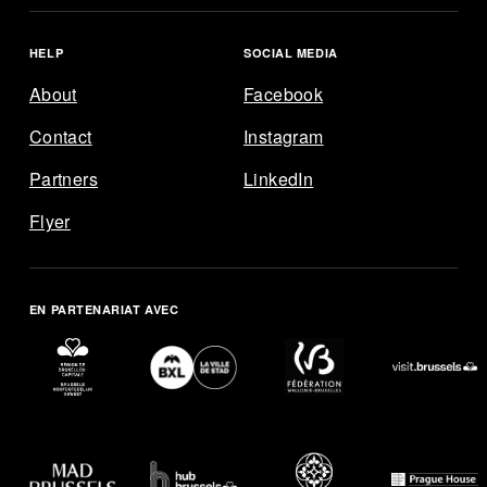
HELP
SOCIAL MEDIA
About
Facebook
Contact
Instagram
ENGLISH
FRANÇAIS
NEDERLANDS
Partners
LinkedIn
Flyer
EXPLORE
AGENDA
EN PARTENARIAT AVEC
MAP
HELP
SOCIAL MEDIA