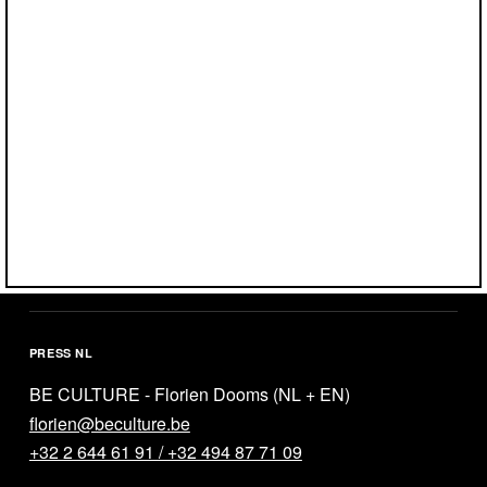
Éva Molnàr
program@designseptember.be
+32 2 349 35 57
PRESS FR
BE CULTURE - Laura Vanham (FR)
laura@beculture.be
+32 2 644 61 91 / +32 470 19 56 74
PRESS NL
BE CULTURE - Florien Dooms (NL + EN)
florien@beculture.be
+32 2 644 61 91 / +32 494 87 71 09